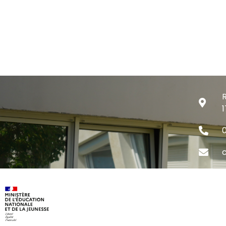
R
1
0
c