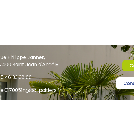
ue Philippe Jannet,
7400 Saint Jean d'Angély
C
5 46 33 38 00
Cons
e.0170051n@ac-poitiers.fr