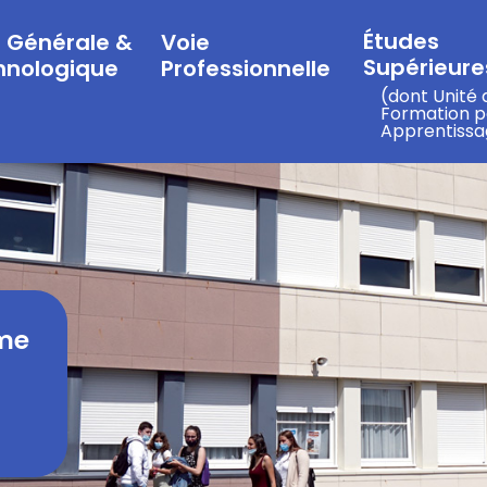
Études
e Générale &
Voie
Supérieures
hnologique
Professionnelle
(dont Unité 
Formation p
Apprentissa
me