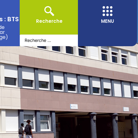
 : BTS
Recherche
MENU
de
ar
ge)