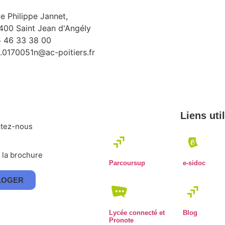
e Philippe Jannet,
400 Saint Jean d'Angély
 46 33 38 00
Con
.0170051n@ac-poitiers.fr
Liens uti
ctez-nous
 la brochure
Parcoursup
e-sidoc
LOGER
Lycée connecté et
Blog
Pronote