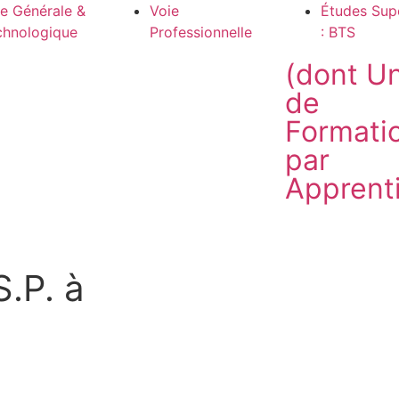
e Générale &
Voie
Études Sup
chnologique
Professionnelle
: BTS
(dont Un
de
Formati
par
Apprent
.P. à