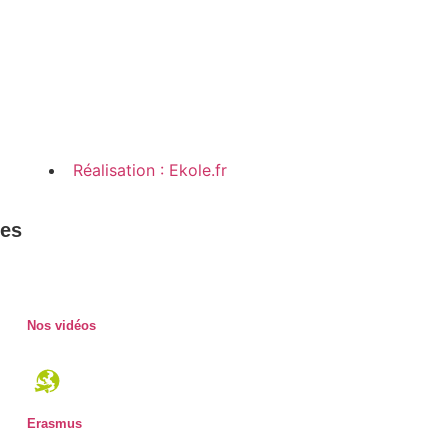
Contactez-nous
sultez la brochure
Réalisation : Ekole.fr
les
Nos vidéos
Erasmus