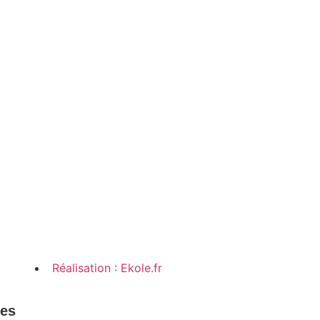
Contactez-nous
sultez la brochure
Réalisation : Ekole.fr
les