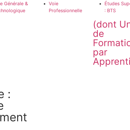
e Générale &
Voie
Études Sup
chnologique
Professionnelle
: BTS
(dont Un
de
Formati
par
Apprent
 :
e
ement