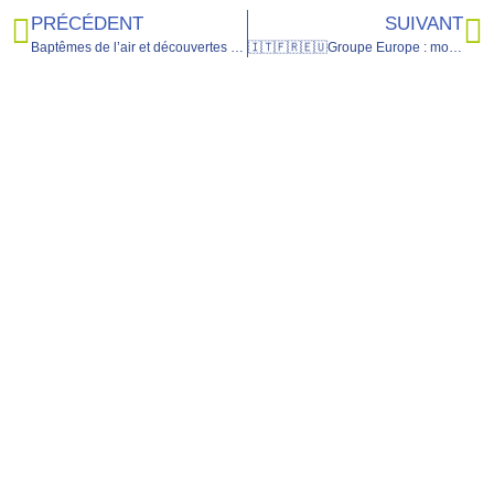
PRÉCÉDENT
SUIVANT
Baptêmes de l’air et découvertes italiennes : le grand départ du Club Europe pour Salò
🇮🇹🇫🇷🇪🇺Groupe Europe : mobilité Erasmus+ à Salò