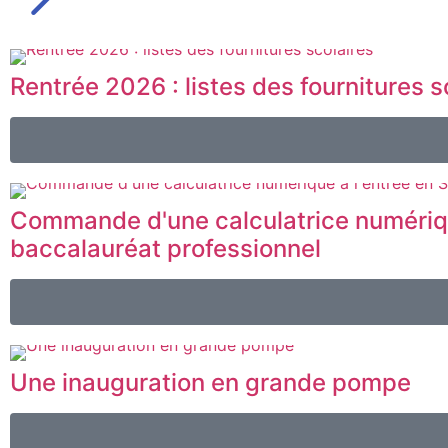
Rentrée 2026 : listes des fournitures s
Commande d'une calculatrice numériqu
baccalauréat professionnel
Une inauguration en grande pompe