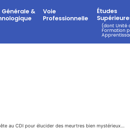
Études
e Générale &
Voie
Supérieures
hnologique
Professionnelle
(dont Unité 
Formation p
Apprentissa
quête au CDI pour élucider des meurtres bien mystérieux…