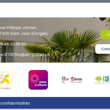
ue Philippe Jannet,
7400 Saint Jean d'Angély
C
5 46 33 38 00
Cons
e.0170051n@ac-poitiers.fr
 confidentialités