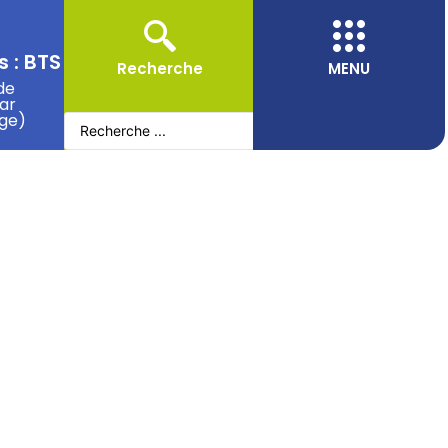
 : BTS
Recherche
MENU
de
ar
ge)